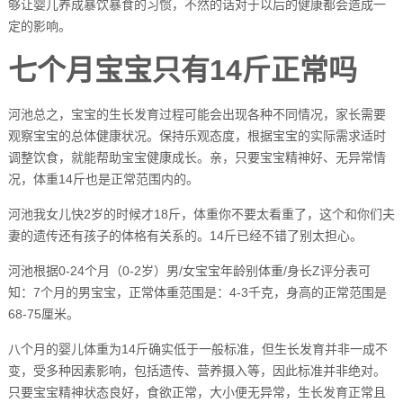
够让婴儿养成暴饮暴食的习惯，不然的话对于以后的健康都会造成一
定的影响。
七个月宝宝只有14斤正常吗
河池总之，宝宝的生长发育过程可能会出现各种不同情况，家长需要
观察宝宝的总体健康状况。保持乐观态度，根据宝宝的实际需求适时
调整饮食，就能帮助宝宝健康成长。亲，只要宝宝精神好、无异常情
况，体重14斤也是正常范围内的。
河池我女儿快2岁的时候才18斤，体重你不要太看重了，这个和你们夫
妻的遗传还有孩子的体格有关系的。14斤已经不错了别太担心。
河池根据0-24个月（0-2岁）男/女宝宝年龄别体重/身长Z评分表可
知：7个月的男宝宝，正常体重范围是：4-3千克，身高的正常范围是
68-75厘米。
八个月的婴儿体重为14斤确实低于一般标准，但生长发育并非一成不
变，受多种因素影响，包括遗传、营养摄入等，因此标准并非绝对。
只要宝宝精神状态良好，食欲正常，大小便无异常，生长发育正常且