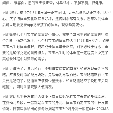
间值， 恭喜你，您的宝宝很正常，体型适中，不胖不瘦，很健康。
河池您好，这个7个月15斤属于正常范围，只要精神活动正常不用太担
心。孩子的体重变化跟饮食好坏，遗传因素都有关系。您每次测体重
后可以用爱记录app记录孩子的体重，观察趋势变化。
河池衡量七个月宝宝的体重是否偏少，需结合其出生时的体重进行综
合判断。通常情况下，七个月宝宝的体重应达到14到15斤左右。如果
宝宝出生时体重偏轻，随着成长体重增长正常，则不必过于忧虑，重
要的是确保充足的营养摄入。宝宝出生时的体重在一定程度上决定了
其成长过程中对营养的需求。
河池是偏瘦了，身高还行！不知道有没有加辅食？如果发现母乳不够
吃，应该及时添加配方奶粉。先喂母乳再喂奶粉。宝贝吃饱就行（宝
贝要是吃饱了，奶瓶里应该有少量残余，如果奶瓶吃空了说明宝贝没
吃饱），同时注意观察大便情况。
河池婴幼儿生长发育是否健康正常直接影响着宝宝未来的身体素质。
在婴幼儿阶段，一般都是以宝宝的身高、体重来确定宝宝的生长发育
情况，目前医学给出的参考数据是宝宝7个月身高一般在64～70CM左