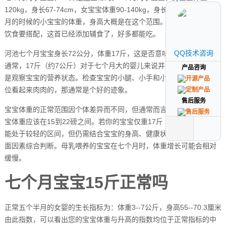
120kg，身长67-74cm，女宝宝体重90-140kg，身长63-76cm。七个
月的时候的小宝宝的体重，身高大概是在这个范围。不影响，要跟上
饮食要搭配，这首已经添加辅食了，好多都能吃。
QQ技术咨询
QQ技术咨询
河池七个月宝宝身长72公分，体重17斤，这是否意味着宝宝太瘦呢？
通常，17斤（约7公斤）对于七个月大的婴儿来说并不算太瘦。重要的
产品咨询
产品咨询
是观察宝宝的营养状态。检查宝宝的小腿、小手和小脚，如果这些部
位看起来肉肉的，那通常是个好的迹象。
售后服务
售后服务
宝宝体重的正常范围因个体差异而不同，但通常而言，七个月大的宝
宝体重应该在15到22磅之间。若你的宝宝仅重17斤（约7公斤），可
能处于较轻的区间，但仍需结合宝宝的身高、健康状况及食欲等多方
面因素综合判断。母乳喂养的宝宝在七个月时，体重增长可能会相对
缓慢。
七个月宝宝15斤正常吗
正常五个半月的女婴的生长指标为：体重3--7公斤，身高55--70.3厘米
由此指数，可以看出您的宝宝体重与升高的指数均位于正常指标的中